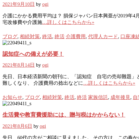
2021年9月10日
by
ogi
介護にかかる費用平均は？ 損保ジャパン日本興亜が2019年4
宅改修費や介護施
…詳しくはこちらから»
ブログ
,
相続対策
,
終活
,
終活
介護費用
,
代理人カード
,
口座凍
認知症への備えが必要！
2021年8月14日
by
ogi
先日、日本経済新聞の朝刊に、「認知症 自宅の売却難題」
難しくなり、 介護費用の捻出などに
…詳しくはこちらから»
お知らせ
,
ブログ
,
相続対策
,
終活
,
終活
家族信託
,
成年後見
,
自
生活費や教育費援助には、贈与税はかからない！
2021年8月6日
by
ogi
先日、60代の方がご相談に見えました。 その方は、この春