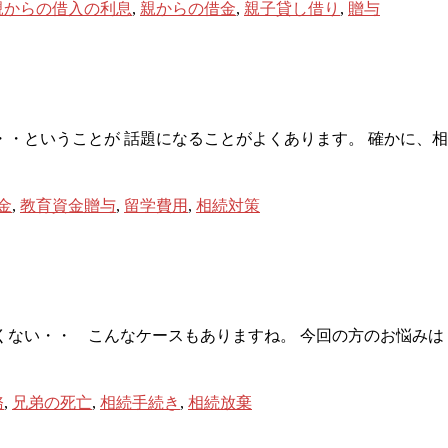
親からの借入の利息
,
親からの借金
,
親子貸し借り
,
贈与
・ということが 話題になることがよくあります。 確かに、
金
,
教育資金贈与
,
留学費用
,
相続対策
ない・・ こんなケースもありますね。 今回の方のお悩みは・
務
,
兄弟の死亡
,
相続手続き
,
相続放棄