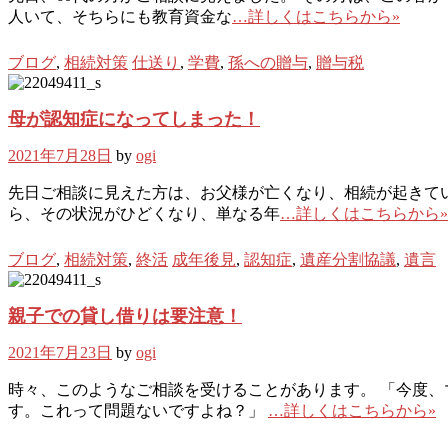
人いて、そちらにも教育資金な
…詳しくはこちらから»
ブログ
,
相続対策
仕送り
,
学費
,
孫への贈与
,
贈与税
母が認知症になってしまった！
2021年7月28日
by
ogi
先日ご相談に見えた方は、お父様が亡くなり、相続が起きてい
ら、その状況がひどくなり、単なる年
…詳しくはこちらから»
ブログ
,
相続対策
,
終活
成年後見
,
認知症
,
遺産分割協議
,
遺言
親子での貸し借りは要注意！
2021年7月23日
by
ogi
時々、このようなご相談を受けることがあります。 「今度、
す。これって問題ないですよね？」
…詳しくはこちらから»