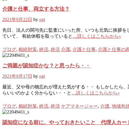
介護と仕事、両立する方法？
2021年9月22日
by
ogi
先日、法人の関与先に監査にいった所、いつも元気に挨拶をし
ていて、 有給休暇を取っていると
…詳しくはこちらから»
ブログ
,
相続対策
,
終活
,
終活
介護
,
介護と仕事
,
介護と仕事の
ご両親が認知症かな？と思ったら・・
2021年9月17日
by
ogi
最近、父や母の物忘れが増えた気がする・・ もしかしたら、
らいいのかよく分からない・・と
…詳しくはこちらから»
ブログ
,
相続対策
,
終活
,
終活
ケアマネージャー
,
介護
,
地域包
認知症になる前に、やっておきたいこと 代理人カー