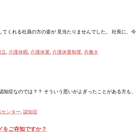
てくれる社員の方の姿が 見当たりませんでした。 社長に、
両立
,
介護休暇
,
介護休業
,
介護休業制度
,
共働き
認知症なのでは？？ そういう思いがよぎったことがある方も、
括センター
,
認知症
ドをご存知ですか？