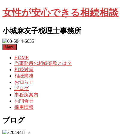
女性が安心できる相続相談
小城麻友子税理士事務所
Menu
HOME
当事務所の相続業務とは？
相続対策
相続業務
お知らせ
ブログ
事務所案内
お問合せ
採用情報
ブログ