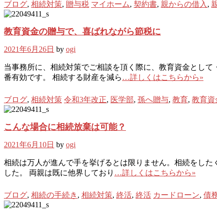
ブログ
,
相続対策
,
贈与税
マイホーム
,
契約書
,
親からの借入
,
教育資金の贈与で、喜ばれながら節税に
2021年6月26日
by
ogi
当事務所に、相続対策でご相談を頂く際に、教育資金として・
番有効です。 相続する財産を減ら
…詳しくはこちらから»
ブログ
,
相続対策
令和3年改正
,
医学部
,
孫へ贈与
,
教育
,
教育資
こんな場合に相続放棄は可能？
2021年6月10日
by
ogi
相続は万人が進んで手を挙げるとは限りません。相続をしたく
した。 両親は既に他界しており
…詳しくはこちらから»
ブログ
,
相続の手続き
,
相続対策
,
終活
,
終活
カードローン
,
債