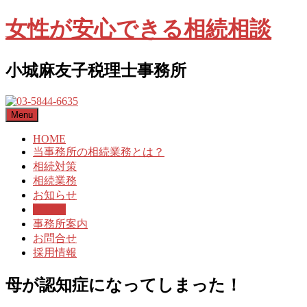
女性が安心できる相続相談
小城麻友子税理士事務所
Menu
HOME
当事務所の相続業務とは？
相続対策
相続業務
お知らせ
ブログ
事務所案内
お問合せ
採用情報
母が認知症になってしまった！