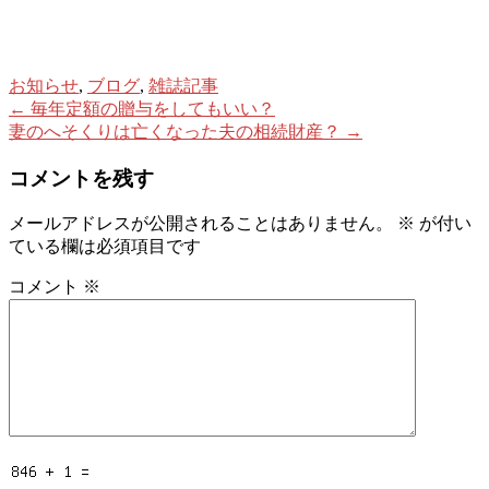
お知らせ
,
ブログ
,
雑誌記事
Post
←
毎年定額の贈与をしてもいい？
妻のへそくりは亡くなった夫の相続財産？
→
navigation
コメントを残す
メールアドレスが公開されることはありません。
※
が付い
ている欄は必須項目です
コメント
※