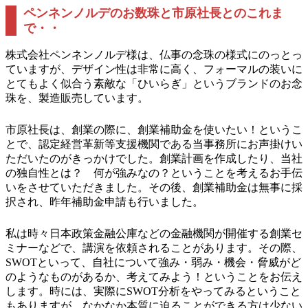
ペンネンノルデのお数珠と市原社長とのこれま
で・・
株式会社ペンネンノルデ様は、仏事の念珠の様式にのっとっ
ていますが、デザイン性は非常に高く、フォーマルの装いに
とてもよく似合う素敵な「ひいらぎ」というブランドのお念
珠を、製造販売しています。
市原社長は、創業の際に、創業補助金を使いたい！というこ
とで、認定経営革新等支援機関である当事務所にお声掛けい
ただいたのがきっかけでした。創業計画を作成したり、当社
の独自性とは？ 何が強みなの？ということを考えるお手伝
いをさせていただきました。その後、創業補助金は無事に採
択され、昨年補助金申請も行いました。
私は時々日本政策金融公庫などの金融機関が開催する創業セ
ミナーなどで、講演を依頼されることがあります。その際、
SWOTといって、自社について強み・弱み・機会・脅威がど
のようなものがあるか、考えてみよう！ということをお伝え
します。時には、実際にSWOT分析をやってみるということ
もありますが、なかなか本質に迫ることができる方は少ない