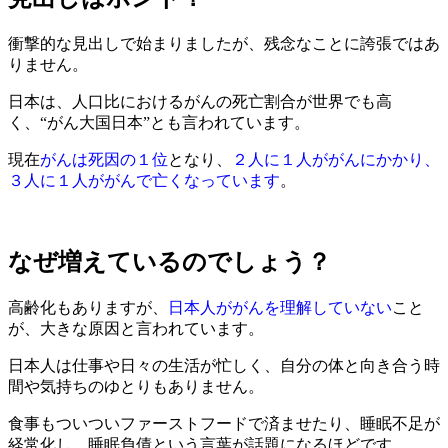
衝撃的な見出しで始まりましたが、残念なことに誇張ではあ
りません。
日本は、人口比におけるがんの死亡割合が世界でも高
く、“がん大国日本”とも言われています。
現在
がんは死因の１位
となり、
２人に１人ががんにかかり、
３人に１人ががんで亡くなっています
。
なぜ増えているのでしょう？
高齢化もありますが、
日本人ががんを理解していない
こと
が、大きな原因と言われています。
日本人は仕事や日々の生活が忙しく、自分の体と向き合う時
間や気持ちのゆとりもありません。
食事もついついファーストフードで済ませたり、睡眠不足が
経常化し、睡眠負債という言葉が話題になるほどです。