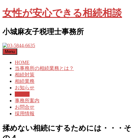
女性が安心できる相続相談
小城麻友子税理士事務所
Menu
HOME
当事務所の相続業務とは？
相続対策
相続業務
お知らせ
ブログ
事務所案内
お問合せ
採用情報
揉めない相続にするためには・・・そ
の４