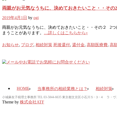
両親がお元気なうちに、決めておきたいこと・・その
2019年4月1日
by
ogi
両親がお元気なうちに、決めておきたいこと・・その２ 2
まうことがあります。
…詳しくはこちらから»
お知らせ
,
ブログ
,
相続対策
死後還付
,
還付金
,
高額医療費
,
高
HOME
当事務所の相続業務とは？
相続対策
小城麻友子税理士事務所 TEL 03-5844-6635 東京都文京区小石川５−３−４ 
Theme by
株式会社ATF