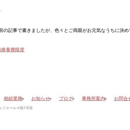
2
つ前の記事で書きましたが、色々とご両親がお元気なうちに決め
額療養費限度
相続業務
お知らせ
ブログ
事務所案内
お問合
ラ・ヴェリエール４階A号室